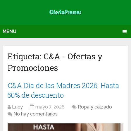
MENU
Etiqueta:
C&A
- Ofertas y
Promociones
C&A Día de las Madres 2026: Hasta
50% de descuento
Lucy
mayo 7, 2026
Ropa y calzado
No hay comentarios