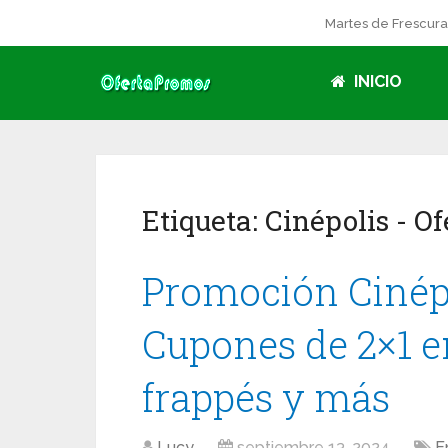
Martes de Frescur
INICIO
Etiqueta:
Cinépolis
- Of
Promoción Cinépo
Cupones de 2×1 en
frappés y más
Lucy
septiembre 13, 2024
E