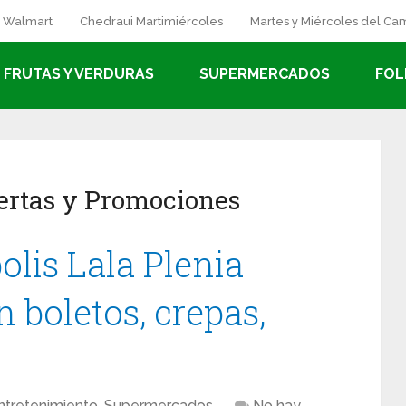
a Walmart
Chedraui Martimiércoles
Martes y Miércoles del C
FRUTAS Y VERDURAS
SUPERMERCADOS
FOL
ertas y Promociones
lis Lala Plenia
 boletos, crepas,
ntretenimiento
,
Supermercados
No hay