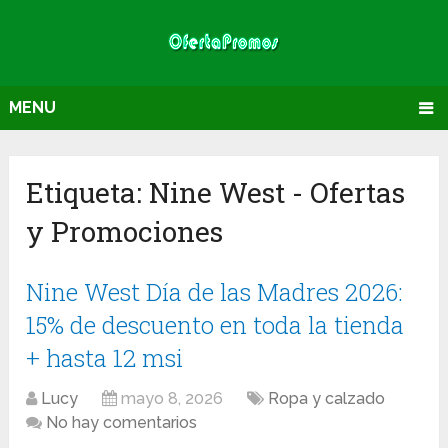
MENU
Etiqueta:
Nine West
- Ofertas
y Promociones
Nine West Día de las Madres 2026:
15% de descuento en toda la tienda
+ hasta 12 msi
Lucy
mayo 8, 2026
Ropa y calzado
No hay comentarios