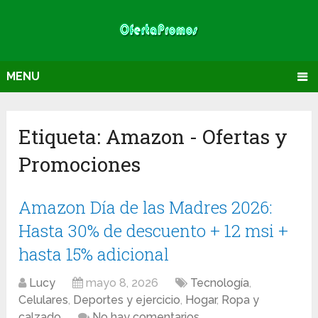
MENU
Etiqueta:
Amazon
- Ofertas y
Promociones
Amazon Día de las Madres 2026:
Hasta 30% de descuento + 12 msi +
hasta 15% adicional
Lucy
mayo 8, 2026
Tecnología
,
Celulares
,
Deportes y ejercicio
,
Hogar
,
Ropa y
calzado
No hay comentarios