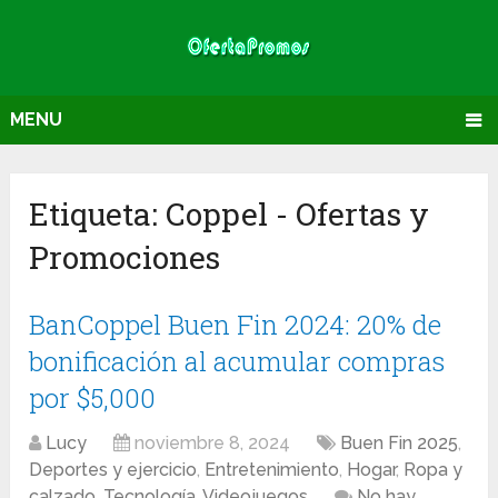
MENU
Etiqueta:
Coppel
- Ofertas y
Promociones
BanCoppel Buen Fin 2024: 20% de
bonificación al acumular compras
por $5,000
Lucy
noviembre 8, 2024
Buen Fin 2025
,
Deportes y ejercicio
,
Entretenimiento
,
Hogar
,
Ropa y
calzado
,
Tecnología
,
Videojuegos
No hay