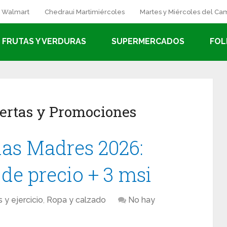
a Walmart
Chedraui Martimiércoles
Martes y Miércoles del C
FRUTAS Y VERDURAS
SUPERMERCADOS
FOL
fertas y Promociones
las Madres 2026:
de precio + 3 msi
 y ejercicio
,
Ropa y calzado
No hay