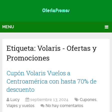
MENU
Etiqueta:
Volaris
- Ofertas y
Promociones
Cupón Volaris Vuelos a
Centroamérica con hasta 70% de
descuento
Lucy
septiembre 13, 2024
Cupones
,
Viajes y vuelos
No hay comentarios