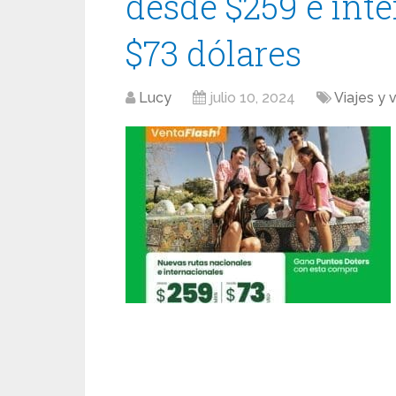
desde $259 e int
$73 dólares
Lucy
julio 10, 2024
Viajes y 