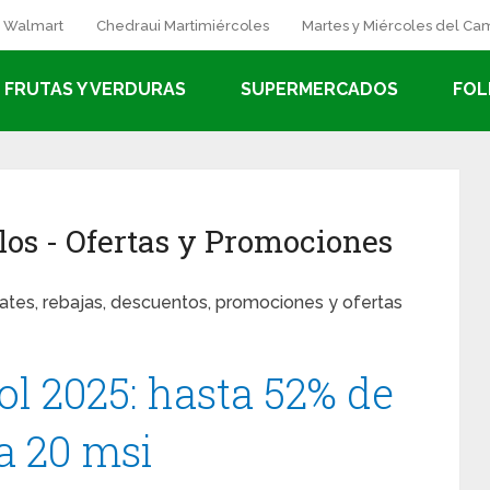
a Walmart
Chedraui Martimiércoles
Martes y Miércoles del C
FRUTAS Y VERDURAS
SUPERMERCADOS
FOL
los
- Ofertas y Promociones
mates, rebajas, descuentos, promociones y ofertas
l 2025: hasta 52% de
a 20 msi