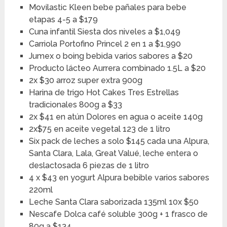
Movilastic Kleen bebe pañales para bebe
etapas 4-5 a $179
Cuna infantil Siesta dos niveles a $1,049
Carriola Portofino Princel 2 en 1 a $1,990
Jumex o boing bebida varios sabores a $20
Producto lácteo Aurrera combinado 1.5L a $20
2x $30 arroz super extra 900g
Harina de trigo Hot Cakes Tres Estrellas
tradicionales 800g a $33
2x $41 en atún Dolores en agua o aceite 140g
2x$75 en aceite vegetal 123 de 1 litro
Six pack de leches a solo $145 cada una Alpura,
Santa Clara, Lala, Great Valué, leche entera o
deslactosada 6 piezas de 1 litro
4 x $43 en yogurt Alpura bebible varios sabores
220ml
Leche Santa Clara saborizada 135ml 10x $50
Nescafe Dolca café soluble 300g + 1 frasco de
80g a $134