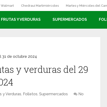
a Walmart
Chedraui Martimiércoles
Martes y Miércoles del C
FRUTAS Y VERDURAS
SUPERMERCADOS
FOL
al 31 de octubre 2024
utas y verduras del 29
2024
s y Verduras
,
Folletos
,
Supermercados
No