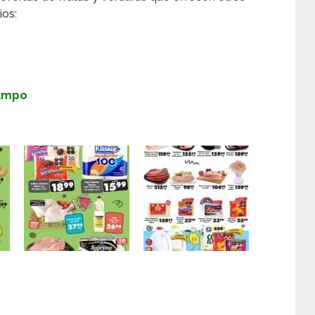
os:
Campo