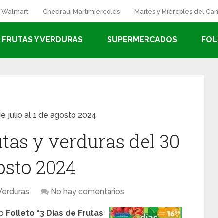
a Walmart
Chedraui Martimiércoles
Martes y Miércoles del C
FRUTAS Y VERDURAS
SUPERMERCADOS
FOL
e julio al 1 de agosto 2024
utas y verduras del 30
gosto 2024
Verduras
No hay comentarios
vo
Folleto “3 Días de Frutas