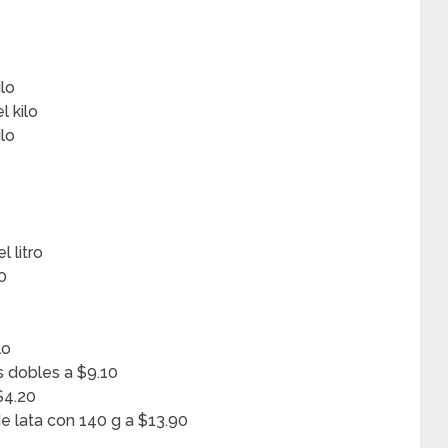
ilo
l kilo
ilo
 litro
0
lo
s dobles a $9.10
$4.20
e lata con 140 g a $13.90