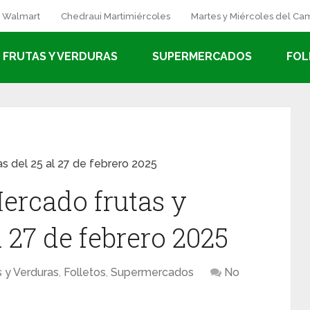
a Walmart
Chedraui Martimiércoles
Martes y Miércoles del C
FRUTAS Y VERDURAS
SUPERMERCADOS
FOL
as del 25 al 27 de febrero 2025
ercado frutas y
l 27 de febrero 2025
s y Verduras
,
Folletos
,
Supermercados
No