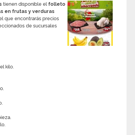
s
tienen disponible el
folleto
s en frutas y verduras
 el que encontrarás precios
leccionados de sucursales
l kilo.
o.
o.
ieza.
lo.