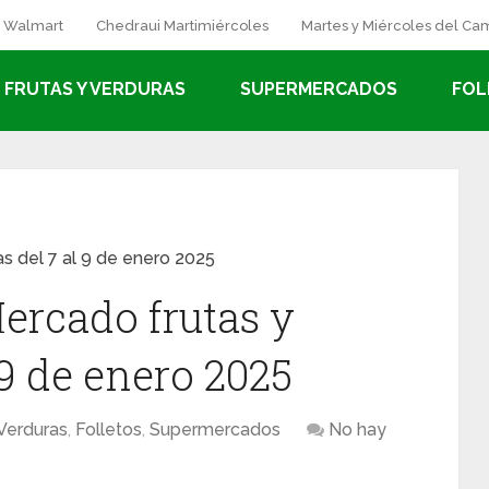
a Walmart
Chedraui Martimiércoles
Martes y Miércoles del C
FRUTAS Y VERDURAS
SUPERMERCADOS
FOL
as del 7 al 9 de enero 2025
ercado frutas y
 9 de enero 2025
 Verduras
,
Folletos
,
Supermercados
No hay