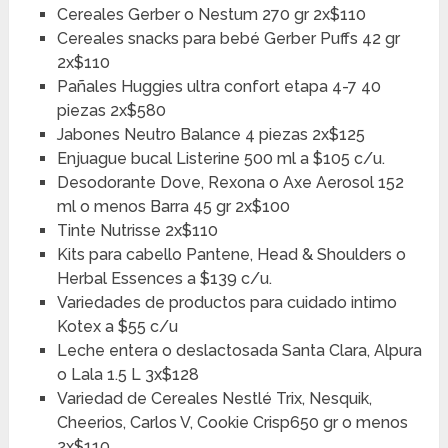
Cereales Gerber o Nestum 270 gr 2x$110
Cereales snacks para bebé Gerber Puffs 42 gr
2x$110
Pañales Huggies ultra confort etapa 4-7 40
piezas 2x$580
Jabones Neutro Balance 4 piezas 2x$125
Enjuague bucal Listerine 500 ml a $105 c/u.
Desodorante Dove, Rexona o Axe Aerosol 152
ml o menos Barra 45 gr 2x$100
Tinte Nutrisse 2x$110
Kits para cabello Pantene, Head & Shoulders o
Herbal Essences a $139 c/u.
Variedades de productos para cuidado intimo
Kotex a $55 c/u
Leche entera o deslactosada Santa Clara, Alpura
o Lala 1.5 L 3x$128
Variedad de Cereales Nestlé Trix, Nesquik,
Cheerios, Carlos V, Cookie Crisp650 gr o menos
2x$110