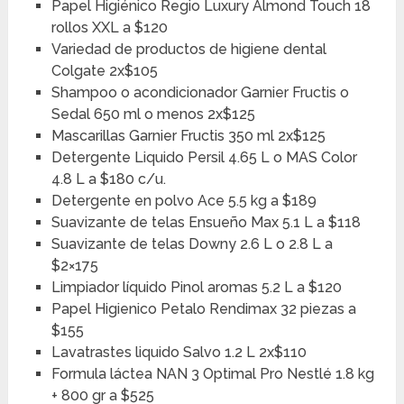
Papel Higiénico Regio Luxury Almond Touch 18
rollos XXL a $120
Variedad de productos de higiene dental
Colgate 2x$105
Shampoo o acondicionador Garnier Fructis o
Sedal 650 ml o menos 2x$125
Mascarillas Garnier Fructis 350 ml 2x$125
Detergente Liquido Persil 4.65 L o MAS Color
4.8 L a $180 c/u.
Detergente en polvo Ace 5.5 kg a $189
Suavizante de telas Ensueño Max 5.1 L a $118
Suavizante de telas Downy 2.6 L o 2.8 L a
$2×175
Limpiador líquido Pinol aromas 5.2 L a $120
Papel Higienico Petalo Rendimax 32 piezas a
$155
Lavatrastes liquido Salvo 1.2 L 2x$110
Formula láctea NAN 3 Optimal Pro Nestlé 1.8 kg
+ 800 gr a $525