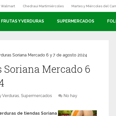
a Walmart
Chedraui Martimiércoles
Martes y Miércoles del C
FRUTAS Y VERDURAS
SUPERMERCADOS
FOL
erduras Soriana Mercado 6 y 7 de agosto 2024
s Soriana Mercado 6
4
y Verduras
,
Supermercados
No hay
verduras de tiendas Soriana