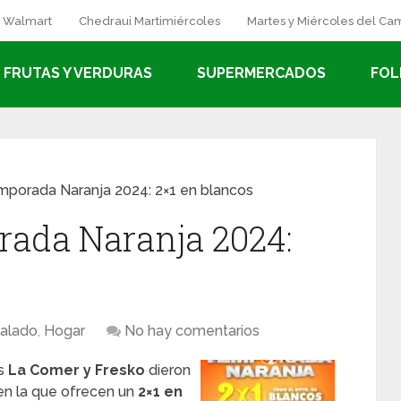
a Walmart
Chedraui Martimiércoles
Martes y Miércoles del C
FRUTAS Y VERDURAS
SUPERMERCADOS
FOL
porada Naranja 2024: 2×1 en blancos
ada Naranja 2024:
galado
,
Hogar
No hay comentarios
as
La Comer y Fresko
dieron
en la que ofrecen un
2×1 en