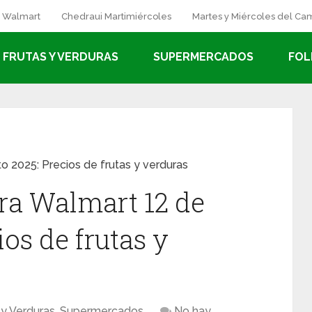
a Walmart
Chedraui Martimiércoles
Martes y Miércoles del C
FRUTAS Y VERDURAS
SUPERMERCADOS
FOL
 2025: Precios de frutas y verduras
ra Walmart 12 de
ios de frutas y
 y Verduras
,
Supermercados
No hay