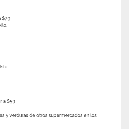
a $79
ilo.
ilo.
r a $59
as y verduras de otros supermercados en los