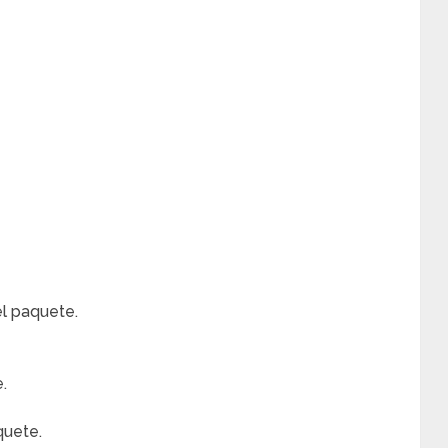
el paquete.
.
quete.