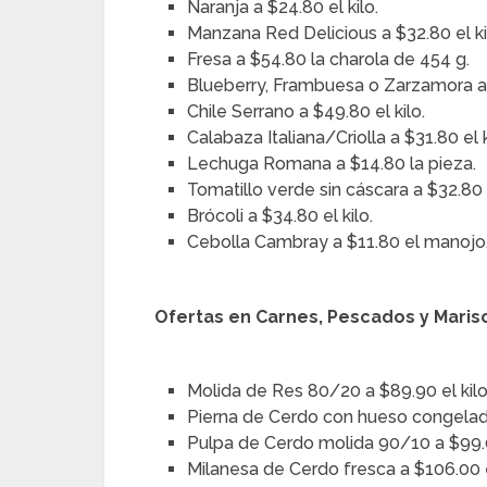
Naranja a $24.80 el kilo.
Manzana Red Delicious a $32.80 el ki
Fresa a $54.80 la charola de 454 g.
Blueberry, Frambuesa o Zarzamora a 
Chile Serrano a $49.80 el kilo.
Calabaza Italiana/Criolla a $31.80 el k
Lechuga Romana a $14.80 la pieza.
Tomatillo verde sin cáscara a $32.80 e
Brócoli a $34.80 el kilo.
Cebolla Cambray a $11.80 el manojo
Ofertas en Carnes, Pescados y Maris
Molida de Res 80/20 a $89.90 el kilo
Pierna de Cerdo con hueso congelada
Pulpa de Cerdo molida 90/10 a $99.00
Milanesa de Cerdo fresca a $106.00 e