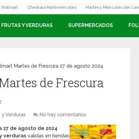
a Walmart
Chedraui Martimiércoles
Martes y Miércoles del C
FRUTAS Y VERDURAS
SUPERMERCADOS
FOL
lmart Martes de Frescura 27 de agosto 2024
Martes de Frescura
4
s y Verduras
No hay comentarios
a 27 de agosto de 2024
 y verduras
validas en tiendas