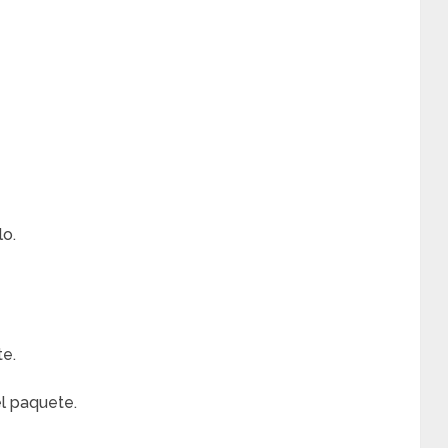
lo.
te.
el paquete.