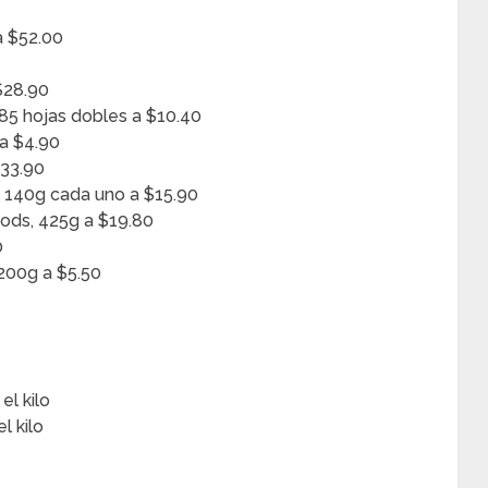
a $52.00
$28.90
185 hojas dobles a $10.40
 a $4.90
$33.90
a 140g cada uno a $15.90
oods, 425g a $19.80
0
 200g a $5.50
el kilo
l kilo