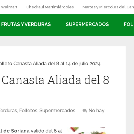
a Walmart
Chedraui Martimiércoles
Martes y Miércoles del C
FRUTAS Y VERDURAS
SUPERMERCADOS
FOL
olleto Canasta Aliada del 8 al 14 de julio 2024
 Canasta Aliada del 8
Verduras
,
Folletos
,
Supermercados
No hay
l de Soriana
valido del 8 al