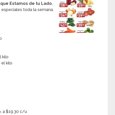
orque Estamos de tu Lado
,
 especiales toda la semana.
o
 kilo
el kilo
o, a $19.30 c/u