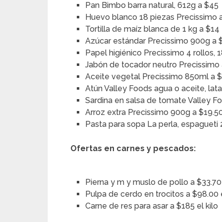
Pan Bimbo barra natural, 612g a $45
Huevo blanco 18 piezas Precissimo 
Tortilla de maíz blanca de 1 kg a $14
Azúcar estándar Precissimo 900g a 
Papel higiénico Precissimo 4 rollos, 
Jabón de tocador neutro Precissimo
Aceite vegetal Precissimo 850ml a 
Atún Valley Foods agua o aceite, lat
Sardina en salsa de tomate Valley F
Arroz extra Precissimo 900g a $19.5
Pasta para sopa La perla, espagueti
Ofertas en carnes y pescados:
Pierna y m y muslo de pollo a $33.70 
Pulpa de cerdo en trocitos a $98.00 e
Carne de res para asar a $185 el kilo