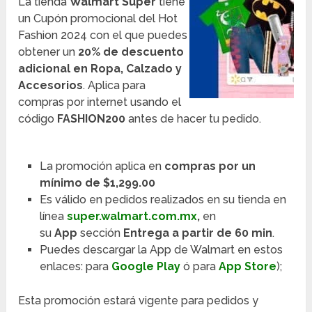
La tienda
Walmart Súper
tiene
un Cupón promocional del Hot
Fashion 2024 con el que puedes
obtener un
20% de descuento
adicional en Ropa, Calzado y
Accesorios
. Aplica para
compras por internet usando el
código
FASHION200
antes de hacer tu pedido.
La promoción aplica en
compras por un
mínimo de $1,299.00
Es válido en pedidos realizados en su tienda en
línea
super.walmart.com.mx
,
en
su
App
sección
Entrega a partir de 60 min
.
Puedes descargar la App de Walmart en estos
enlaces: para
Google Play
ó para
App Store
);
Esta promoción estará vigente para pedidos y