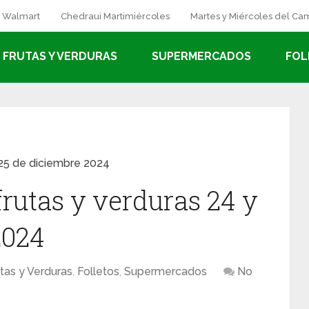
a Walmart
Chedraui Martimiércoles
Martes y Miércoles del C
FRUTAS Y VERDURAS
SUPERMERCADOS
FOL
 25 de diciembre 2024
frutas y verduras 24 y
2024
tas y Verduras
,
Folletos
,
Supermercados
No