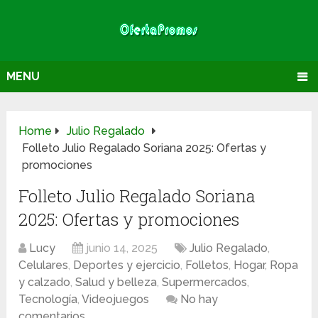
MENU
Home
Julio Regalado
Folleto Julio Regalado Soriana 2025: Ofertas y
promociones
Folleto Julio Regalado Soriana
2025: Ofertas y promociones
Lucy
junio 14, 2025
Julio Regalado
,
Celulares
,
Deportes y ejercicio
,
Folletos
,
Hogar
,
Ropa
y calzado
,
Salud y belleza
,
Supermercados
,
Tecnología
,
Videojuegos
No hay
comentarios