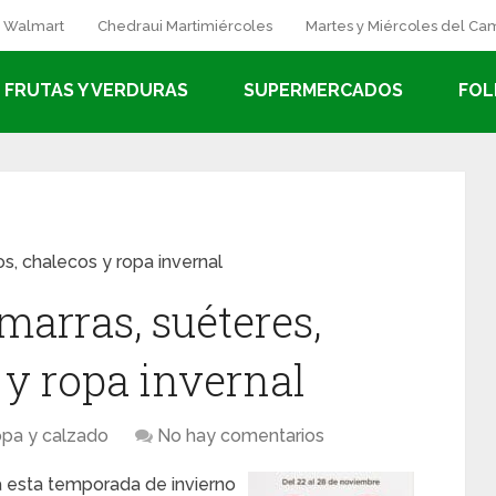
a Walmart
Chedraui Martimiércoles
Martes y Miércoles del C
FRUTAS Y VERDURAS
SUPERMERCADOS
FOL
os, chalecos y ropa invernal
marras, suéteres,
 y ropa invernal
pa y calzado
No hay comentarios
 esta temporada de invierno