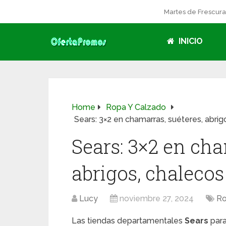
Martes de Frescur
INICIO
Home
Ropa Y Calzado
Sears: 3×2 en chamarras, suéteres, abrig
Sears: 3×2 en cha
abrigos, chalecos
Lucy
noviembre 27, 2024
Ro
Las tiendas departamentales
Sears
para